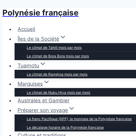
Polynésie française
Aller
au
contenu
Accueil
Îles de la Société
Le climat de Tahiti mois par mois
Le climat de Bora Bora mois par mois
Tuamotu
Le climat de Rangiroa mois par mois
Marquises
Le climat de Nuku Hiva mois par mois
Australes et Gambier
Préparer son voyage
Le franc Pacifique (XPF), la monnaie de la Polynésie française
Le décalage horaire de la Polynésie française
Culture et traditions