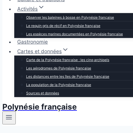
Activités
Observer les baleines à bosse en Polynésie française
Le requin gris de récif en Polynésie française
Les espèces marines documentées en Polynésie française
Gastronomie
Cartes et données
Carte de la Polynésie française : les cinq archipels
Les aérodromes de Polynésie française
Les distances entre les îles de Polynésie française
La population de la Polynésie française
Sources et données
Polynésie française